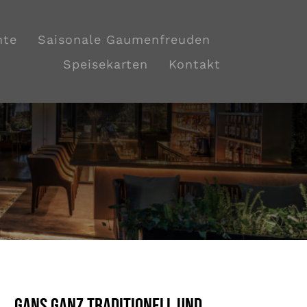
hte
Saisonale Gaumenfreuden
Speisekarten
Kontakt
Gans ganz traditionell und