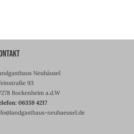
ontakt
andgasthaus Neuhäusel
einstraße 93
7278 Bockenheim a.d.W
elefon: 06359 4217
nfo@landgasthaus-neuhaeusel.de