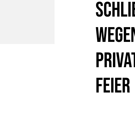
Schli
wege
priva
Feier