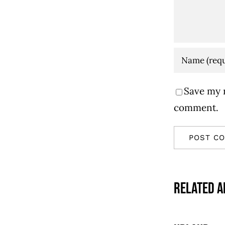
Save my n
comment.
Related A