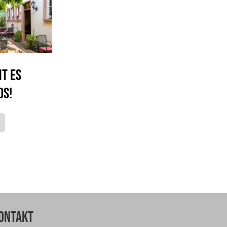
ht es
os!
ontakt