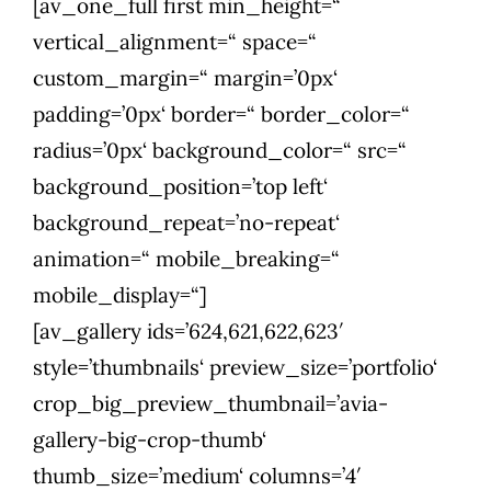
[av_one_full first min_height=“
vertical_alignment=“ space=“
custom_margin=“ margin=’0px‘
padding=’0px‘ border=“ border_color=“
radius=’0px‘ background_color=“ src=“
background_position=’top left‘
background_repeat=’no-repeat‘
animation=“ mobile_breaking=“
mobile_display=“]
[av_gallery ids=’624,621,622,623′
style=’thumbnails‘ preview_size=’portfolio‘
crop_big_preview_thumbnail=’avia-
gallery-big-crop-thumb‘
thumb_size=’medium‘ columns=’4′