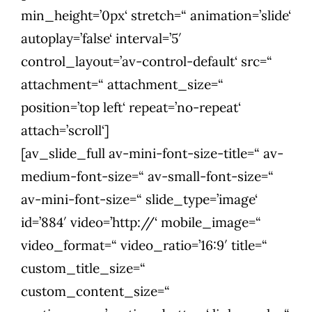
min_height=’0px‘ stretch=“ animation=’slide‘
autoplay=’false‘ interval=’5′
control_layout=’av-control-default‘ src=“
attachment=“ attachment_size=“
position=’top left‘ repeat=’no-repeat‘
attach=’scroll‘]
[av_slide_full av-mini-font-size-title=“ av-
medium-font-size=“ av-small-font-size=“
av-mini-font-size=“ slide_type=’image‘
id=’884′ video=’http://‘ mobile_image=“
video_format=“ video_ratio=’16:9′ title=“
custom_title_size=“
custom_content_size=“