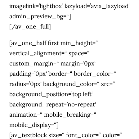
imagelink=’lightbox‘ lazyload=’avia_lazyload‘
admin_preview_bg=“]
[/av_one_full]
[av_one_half first min_height=“
vertical_alignment=“ space=“
custom_margin=“ margin=’0px‘
padding=’0px‘ border=“ border_color=“
radius=’0px‘ background_color=“ src=“
background_position=’top left‘
background_repeat=’no-repeat‘
animation=“ mobile_breaking=“
mobile_display=“]
[av_textblock size=“ font_color=“ color=“