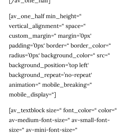
[/av_one_half]
[av_one_half min_height=“
vertical_alignment=“ space=“
custom_margin=“ margin=’0px‘
padding=’0px‘ border=“ border_color=“
radius=’0px‘ background_color=“ src=“
background_position=’top left‘
background_repeat=’no-repeat‘
animation=“ mobile_breaking=“
mobile_display=“]
[av_textblock size=“ font_color=“ color=“
av-medium-font-size=“ av-small-font-
size=“ av-mini-font-size=“