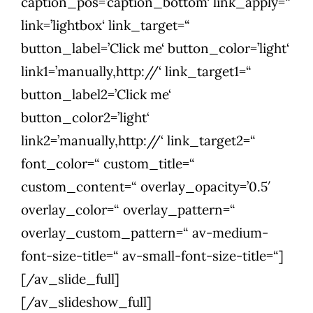
caption_pos=’caption_bottom‘ link_apply=“
link=’lightbox‘ link_target=“
button_label=’Click me‘ button_color=’light‘
link1=’manually,http://‘ link_target1=“
button_label2=’Click me‘
button_color2=’light‘
link2=’manually,http://‘ link_target2=“
font_color=“ custom_title=“
custom_content=“ overlay_opacity=’0.5′
overlay_color=“ overlay_pattern=“
overlay_custom_pattern=“ av-medium-
font-size-title=“ av-small-font-size-title=“]
[/av_slide_full]
[/av_slideshow_full]